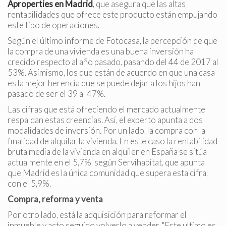
Aproperties en Madrid
,
que asegura que las altas
Técnicas y funcionales
Siempre activas
rentabilidades que ofrece este producto están empujando
este tipo de operaciones.
Este sitio web utiliza Cookies propias para recopilar
información con la finalidad de mejorar nuestros servicios.
Según el último informe de Fotocasa, la percepción de que
Si continua navegando, supone la aceptación de la
instalación de las mismas. El usuario tiene la posibilidad
la compra de una vivienda es una buena inversión ha
de configurar su navegador pudiendo, si así lo desea,
crecido respecto al año pasado, pasando del 44 de 2017 al
impedir que sean instaladas en su disco duro, aunque
53%. Asimismo, los que están de acuerdo en que una casa
deberá tener en cuenta que dicha acción podrá ocasionar
dificultades de navegación de la página web.
es la mejor herencia que se puede dejar a los hijos han
pasado de ser el 39 al 47%.
Analíticas y personalización
Las cifras que está ofreciendo el mercado actualmente
respaldan estas creencias. Así, el experto apunta a dos
Permiten realizar el seguimiento y análisis del
modalidades de inversión. Por un lado, la compra con la
comportamiento de los usuarios de este sitio web. La
finalidad de alquilar la vivienda. En este caso la rentabilidad
información recogida mediante este tipo de cookies se
utiliza en la medición de la actividad de la web para la
bruta media de la vivienda en alquiler en España se sitúa
elaboración de perfiles de navegación de los usuarios con
actualmente en el 5,7%, según Servihabitat, que apunta
el fin de introducir mejoras en función del análisis de los
que Madrid es la única comunidad que supera esta cifra,
datos de uso que hacen los usuarios del servicio. Permiten
guardar la información de preferencia del usuario para
con el 5,9%.
mejorar la calidad de nuestros servicios y para ofrecer una
mejor experiencia a través de productos recomendados.
Compra, reforma y venta
Por otro lado, está la adquisición para reformar el
Marketing y publicidad
inmueble y acto seguido volverlo a vender. "Este ultimo es