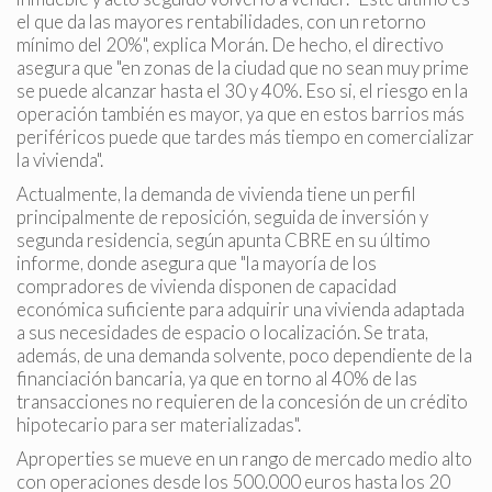
el que da las mayores rentabilidades, con un retorno
Estas cookies son utilizadas para almacenar información
mínimo del 20%", explica Morán. De hecho, el directivo
sobre las preferencias y elecciones personales del usuario
asegura que "en zonas de la ciudad que no sean muy prime
a través de la observación continuada de sus hábitos de
navegación. Gracias a ellas, podemos conocer los hábitos
se puede alcanzar hasta el 30 y 40%. Eso si, el riesgo en la
de navegación en el sitio web y mostrar publicidad
operación también es mayor, ya que en estos barrios más
relacionada con el perfil de navegación del usuario.
periféricos puede que tardes más tiempo en comercializar
la vivienda".
Actualmente, la demanda de vivienda tiene un perfil
principalmente de reposición, seguida de inversión y
segunda residencia, según apunta CBRE en su último
informe, donde asegura que "la mayoría de los
compradores de vivienda disponen de capacidad
económica suficiente para adquirir una vivienda adaptada
a sus necesidades de espacio o localización. Se trata,
además, de una demanda solvente, poco dependiente de la
financiación bancaria, ya que en torno al 40% de las
transacciones no requieren de la concesión de un crédito
hipotecario para ser materializadas".
Aproperties se mueve en un rango de mercado medio alto
con operaciones desde los 500.000 euros hasta los 20